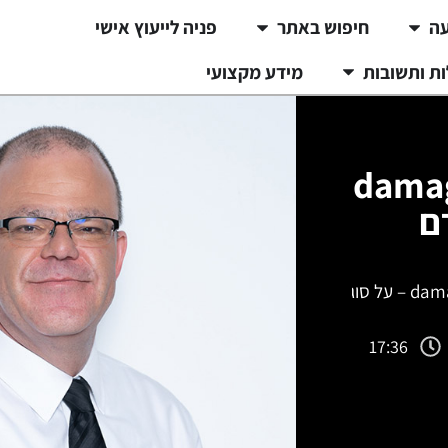
עה
חיפוש באתר
פניה לייעוץ אישי
ת ותשובות
מידע מקצועי
תחשיב נזק damage calculation –
ם
תחשיב נזק damage calculation – על סוגיית
17:36