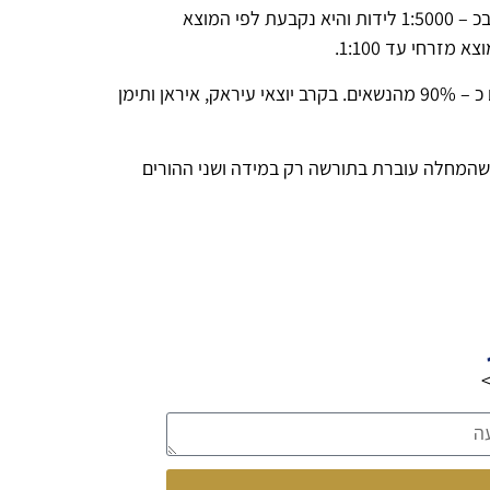
מבחינת השכיחות, נחשבת סיסטיק פיברוזיס למחלה התורשתית השכיחה ביותר בעולם המערבי. שכיחותה בישראל מוערכת בכ – 1:5000 לידות והיא נקבעת לפי המוצא
ביהודים אשכנזים ניתן לזהות 97% מנושאי הגן לסיסטיק פיברוזיס וביהודים יוצאי מרוקו, לוב, טוניס, תורכיה וגרוזיה מאותרים כ – 90% מהנשאים. בקרב יוצאי עיראק, איראן ותימן
רת שהמחלה עוברת בתורשה רק במידה ושני ההורים
>